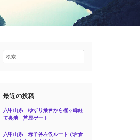
検
索:
最近の投稿
六甲山系 ゆずり葉台から樫ヶ峰経
て奥池 芦屋ゲート
六甲山系 赤子谷左俣ルートで岩倉