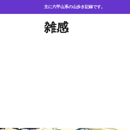
コ
主に六甲山系の山歩き記録です。
ン
テ
雑感
ン
ツ
へ
ス
キ
ッ
プ