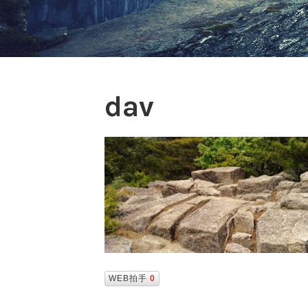
dav
WEB拍手
0