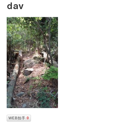
dav
WEB拍手
0