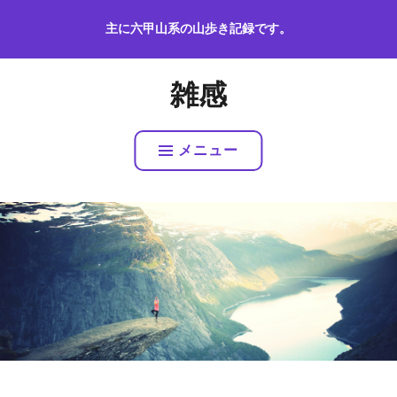
コ
主に六甲山系の山歩き記録です。
ン
テ
ン
雑感
ツ
へ
ス
メニュー
キ
ッ
プ