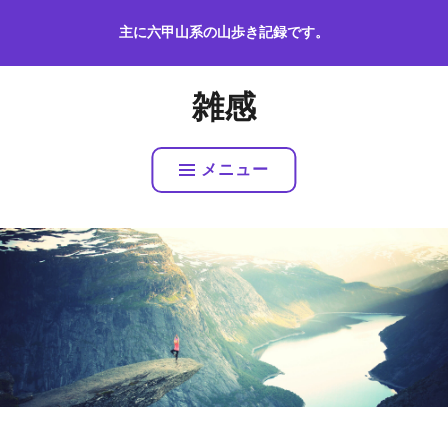
コ
主に六甲山系の山歩き記録です。
ン
テ
ン
雑感
ツ
へ
ス
メニュー
キ
ッ
プ