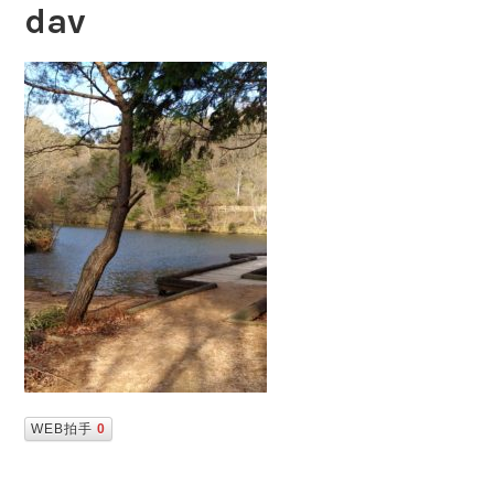
dav
WEB拍手
0