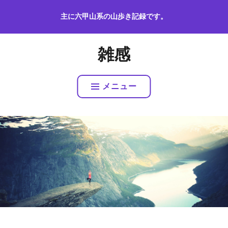
コ
主に六甲山系の山歩き記録です。
ン
テ
ン
雑感
ツ
へ
ス
メニュー
キ
ッ
プ