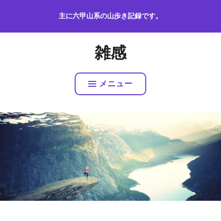
コ
主に六甲山系の山歩き記録です。
ン
テ
ン
雑感
ツ
へ
ス
メニュー
キ
ッ
プ