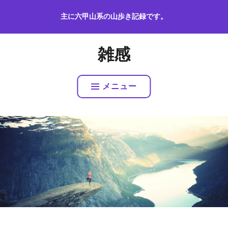
コ
主に六甲山系の山歩き記録です。
ン
テ
ン
雑感
ツ
へ
ス
メニュー
キ
ッ
プ