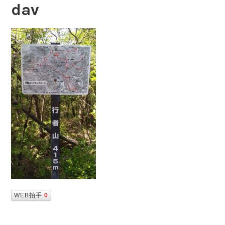
dav
WEB拍手
0