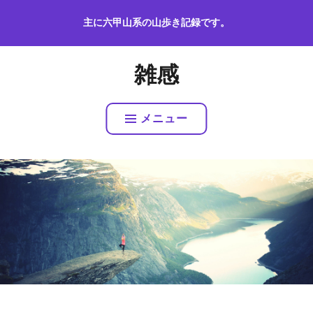
コ
主に六甲山系の山歩き記録です。
ン
テ
ン
雑感
ツ
へ
ス
メニュー
キ
ッ
プ