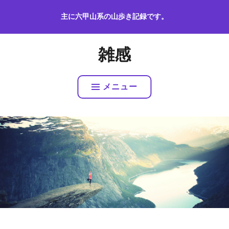
コ
主に六甲山系の山歩き記録です。
ン
テ
ン
雑感
ツ
へ
ス
メニュー
キ
ッ
プ