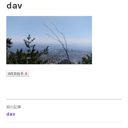
dav
WEB拍手
0
前の記事
dav
投