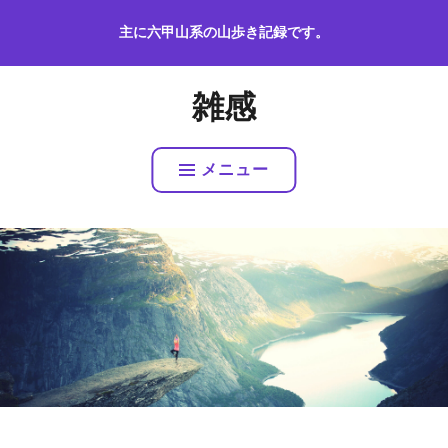
コ
主に六甲山系の山歩き記録です。
ン
テ
ン
雑感
ツ
へ
ス
メニュー
キ
ッ
プ