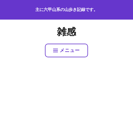
コ
主に六甲山系の山歩き記録です。
ン
テ
ン
雑感
ツ
へ
ス
メニュー
キ
ッ
プ