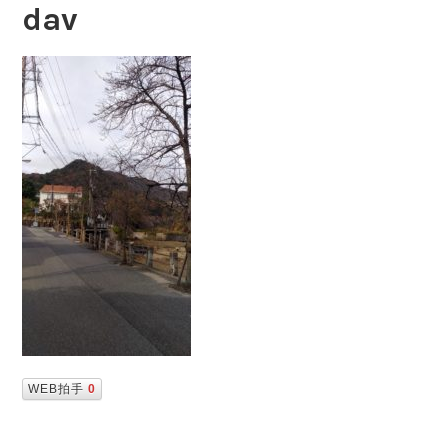
dav
WEB拍手
0