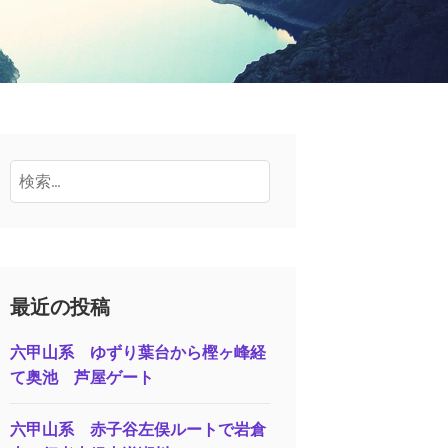
検
索:
最近の投稿
六甲山系 ゆずり葉台から樫ヶ峰経
て奥池 芦屋ゲート
六甲山系 赤子谷左俣ルートで岩倉