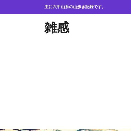
コ
主に六甲山系の山歩き記録です。
ン
テ
雑感
ン
ツ
へ
ス
キ
ッ
プ