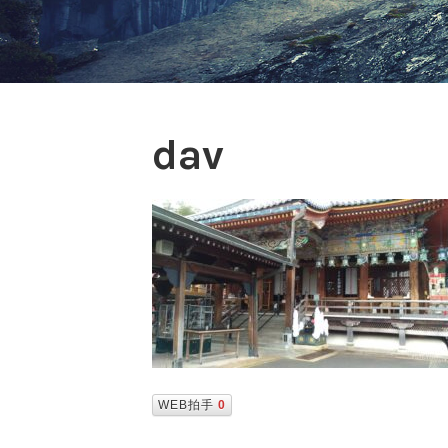
dav
WEB拍手
0