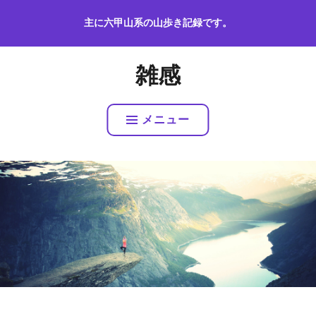
コ
主に六甲山系の山歩き記録です。
ン
テ
ン
雑感
ツ
へ
ス
メニュー
キ
ッ
プ